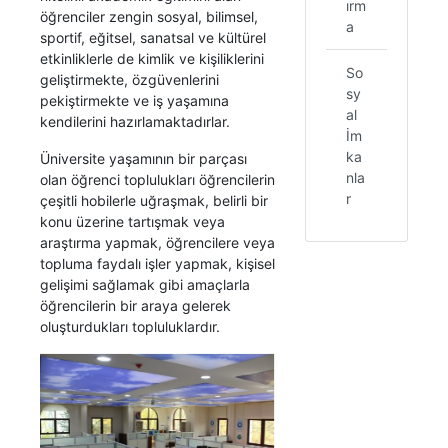
ırm
öğrenciler zengin sosyal, bilimsel,
a
sportif, eğitsel, sanatsal ve kültürel
etkinliklerle de kimlik ve kişiliklerini
So
geliştirmekte, özgüvenlerini
sy
pekiştirmekte ve iş yaşamına
al
kendilerini hazırlamaktadırlar.
İm
ka
Üniversite yaşamının bir parçası
nla
olan öğrenci toplulukları öğrencilerin
r
çeşitli hobilerle uğraşmak, belirli bir
konu üzerine tartışmak veya
araştırma yapmak, öğrencilere veya
topluma faydalı işler yapmak, kişisel
gelişimi sağlamak gibi amaçlarla
öğrencilerin bir araya gelerek
oluşturdukları topluluklardır.