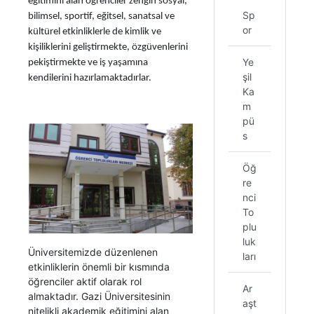
eğitimini alan öğrenciler zengin sosyal,
Sp
bilimsel, sportif, eğitsel, sanatsal ve
or
kültürel etkinliklerle de kimlik ve
kişiliklerini geliştirmekte, özgüvenlerini
Ye
pekiştirmekte ve iş yaşamına
şil
kendilerini hazırlamaktadırlar.
Ka
m
pü
s
Öğ
re
nci
To
plu
luk
Üniversitemizde düzenlenen
ları
etkinliklerin önemli bir kısmında
öğrenciler aktif olarak rol
Ar
almaktadır. Gazi Üniversitesinin
aşt
nitelikli akademik eğitimini alan